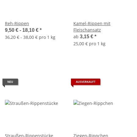
Reh-Rippen
Kamel-Rippen mit
Fleischansatz
9,50 € -
18,10 €
*
ab
3,15 €
*
36,20 € - 38,00 € pro 1 kg
25,00 € pro 1 kg
NEU
AUSVERKAUFT
Straußen-Rippenstücke
Ziegen-Rippchen