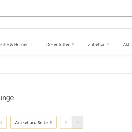
eihe & Hörner
Dosenfutter
Zubehör
Akti
unge
Artikel pro Seite