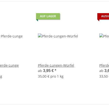
AUF LAGER
AUSV
ferde-Lunge
Pferde-Lungen-Würfel
Pferd
ab
ab
3,95 €
*
3,
kg
35,00 € pro 1 kg
33,50 