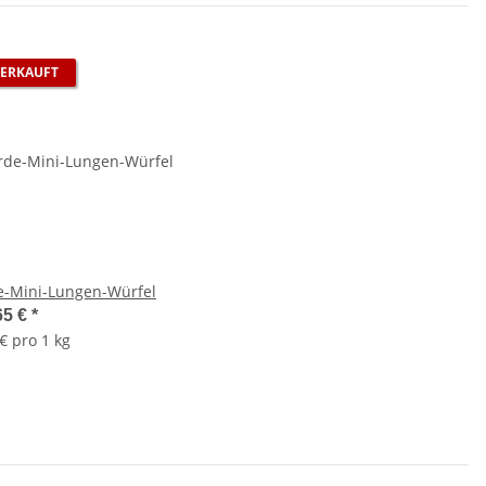
ERKAUFT
e-Mini-Lungen-Würfel
65 €
*
€ pro 1 kg