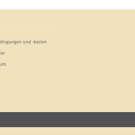
edingungen und -kosten
ter
sum