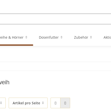
eihe & Hörner
Dosenfutter
Zubehör
Akti
weih
Artikel pro Seite