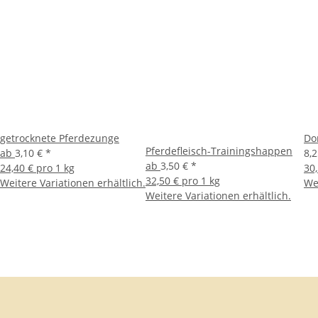
getrocknete Pferdezunge
Do
Pferdefleisch-Trainingshappen
ab
3,10 €
*
8,2
ab
3,50 €
*
24,40 € pro 1 kg
30,
32,50 € pro 1 kg
Weitere Variationen erhältlich.
Wei
Weitere Variationen erhältlich.