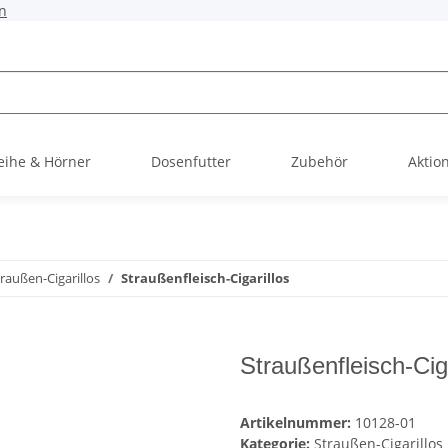
n
ihe & Hörner
Dosenfutter
Zubehör
Aktio
raußen-Cigarillos
Straußenfleisch-Cigarillos
Straußenfleisch-Ciga
Artikelnummer:
10128-01
Kategorie:
Straußen-Cigarillos