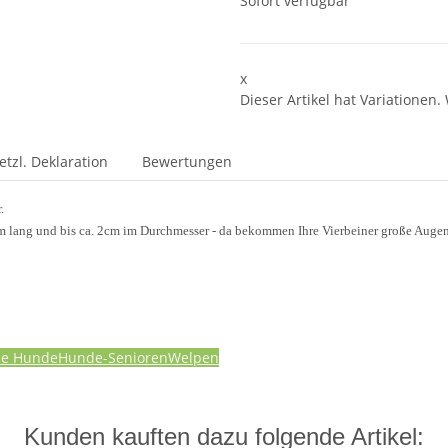
Sofort verfügbar
x
Dieser Artikel hat Variationen.
etzl. Deklaration
Bewertungen
r.
2cm lang und bis ca. 2cm im Durchmesser - da bekommen Ihre Vierbeiner große Auge
ne Hunde
Hunde-Senioren
Welpen
Kunden kauften dazu folgende Artikel: