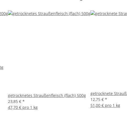
0g
getrocknete Strauß
getrocknetes Straußenfleisch (flach) 500g
12,75 €
*
23,85 €
*
51,00 € pro 1 kg
47,70 € pro 1 kg