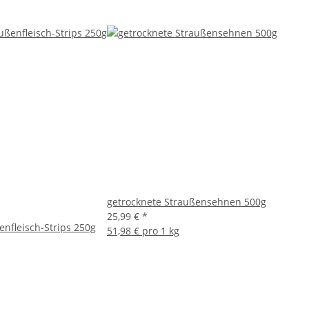
getrocknete Straußensehnen 500g
25,99 €
*
enfleisch-Strips 250g
51,98 € pro 1 kg