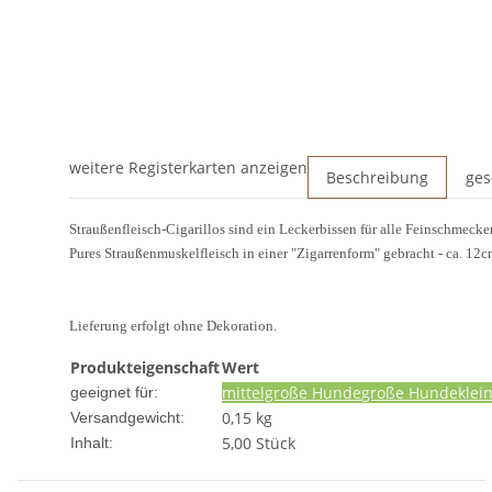
weitere Registerkarten anzeigen
Beschreibung
ges
Straußenfleisch-Cigarillos sind ein Leckerbissen für alle Feinschmecke
Pures Straußenmuskelfleisch in einer "Zigarrenform" gebracht - ca. 1
Lieferung erfolgt ohne Dekoration.
Produkteigenschaft
Wert
mittelgroße Hunde
große Hunde
klei
geeignet für:
0,15 kg
Versandgewicht:
5,00 Stück
Inhalt: