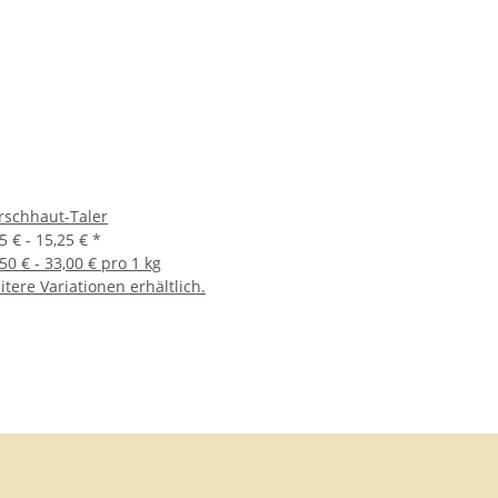
rschhaut-Taler
5 € -
15,25 €
*
50 € - 33,00 € pro 1 kg
tere Variationen erhältlich.