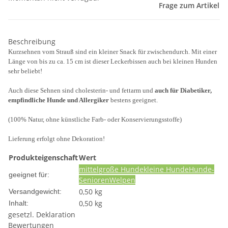
Frage zum Artikel
Beschreibung
Kurzsehnen vom Strauß sind ein kleiner Snack für zwischendurch. Mit einer
Länge von bis zu ca. 15 cm ist dieser Leckerbissen auch bei kleinen Hunden
sehr beliebt!
Auch diese Sehnen sind cholesterin- und fettarm und
auch für Diabetiker,
empfindliche Hunde und Allergiker
bestens geeignet.
(100% Natur, ohne künstliche Farb- oder Konservierungsstoffe)
Lieferung erfolgt ohne Dekoration!
Produkteigenschaft
Wert
mittelgroße Hunde
kleine Hunde
Hunde-
geeignet für:
Senioren
Welpen
0,50 kg
Versandgewicht:
0,50 kg
Inhalt:
gesetzl. Deklaration
Bewertungen