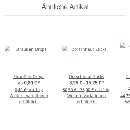
Ähnliche Artikel
Straußen-Drops
Dorschhaut-Sticks
Pu
ab
0,80 €
*
8,25 € -
15,25 €
*
6,40 € pro 1 kg
30,50 € - 33,00 € pro 1 kg
Weitere Variationen
Weitere Variationen
44,75
erhältlich.
erhältlich.
We