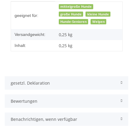
Produkteigenschaft
Wert
mittelgroße Hunde
große Hunde
kleine Hunde
geeignet für:
Hunde-Senioren
Welpen
0,25 kg
Versandgewicht:
0,25 kg
Inhalt:
gesetzl. Deklaration
Bewertungen
Benachrichtigen, wenn verfügbar