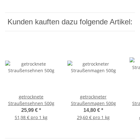
Kunden kauften dazu folgende Artikel:
getrocknete
getrockneter
Straußensehnen 500g
Straußenmagen 500g
Str
25,99 €
*
14,80 €
*
51,98 € pro 1 kg
29,60 € pro 1 kg