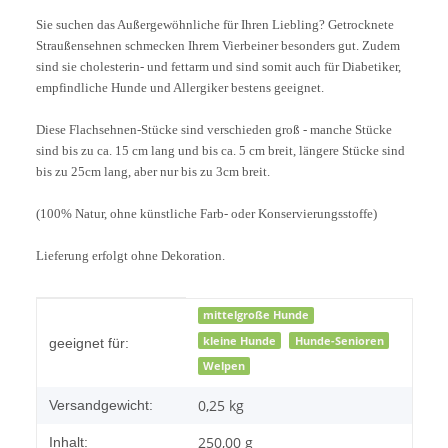
Sie suchen das Außergewöhnliche für Ihren Liebling? Getrocknete
Straußensehnen schmecken Ihrem Vierbeiner besonders gut. Zudem
sind sie cholesterin- und fettarm und sind somit auch für Diabetiker,
empfindliche Hunde und Allergiker bestens geeignet.
Diese Flachsehnen-Stücke sind verschieden groß - manche Stücke
sind bis zu ca. 15 cm lang und bis ca. 5 cm breit, längere Stücke sind
bis zu 25cm lang, aber nur bis zu 3cm breit.
(100% Natur, ohne künstliche Farb- oder Konservierungsstoffe)
Lieferung erfolgt ohne Dekoration.
Produkteigenschaft
Wert
mittelgroße Hunde
kleine Hunde
Hunde-Senioren
geeignet für:
Welpen
0,25 kg
Versandgewicht:
250,00 g
Inhalt: