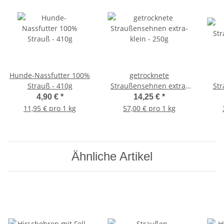
Hunde-Nassfutter 100%
getrocknete
Strauß - 410g
Straußensehnen extra-
St
klein - 250g
4,90 €
*
14,25 €
*
11,95 € pro 1 kg
57,00 € pro 1 kg
Ähnliche Artikel