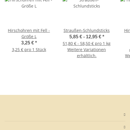
Hirschohren mit Fell -
Straußen-Schlundsticks
Hir
Größe L
5,85 € -
12,95 €
*
3,25 €
*
51,80 € - 58,50 € pro 1 kg
3,25 € pro 1 Stück
Weitere Variationen
erhältlich.
We