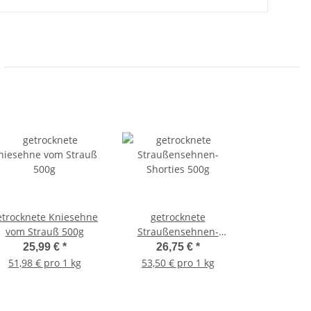
etrocknete Kniesehne
getrocknete
vom Strauß 500g
Straußensehnen-
Shorties 500g
25,99 €
*
26,75 €
*
51,98 € pro 1 kg
53,50 € pro 1 kg