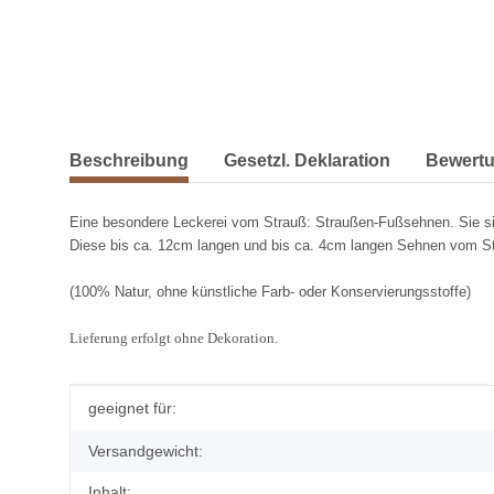
weitere Registerkarten anzeigen
Beschreibung
Gesetzl. Deklaration
Bewert
Eine besondere Leckerei vom Strauß: Straußen-Fußsehnen. Sie sind
Diese bis ca. 12cm langen und bis ca. 4cm langen Sehnen vom Str
(100% Natur, ohne künstliche Farb- oder Konservierungsstoffe)
Lieferung erfolgt ohne Dekoration.
Produkteigenschaft
Wert
geeignet für:
Versandgewicht:
Inhalt: