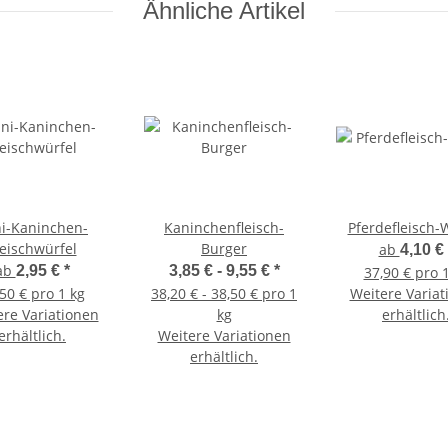
Ähnliche Artikel
i-Kaninchen-
Kaninchenfleisch-
Pferdefleisch-
leischwürfel
Burger
ab
4,10 €
ab
2,95 €
*
3,85 € -
9,55 €
*
37,90 € pro 
50 € pro 1 kg
38,20 € - 38,50 € pro 1
Weitere Variat
ere Variationen
kg
erhältlich
erhältlich.
Weitere Variationen
erhältlich.