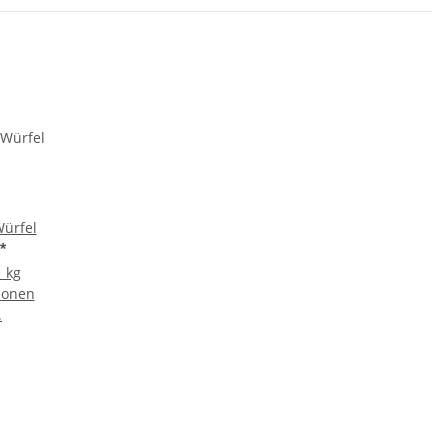
Würfel
*
1 kg
ionen
.