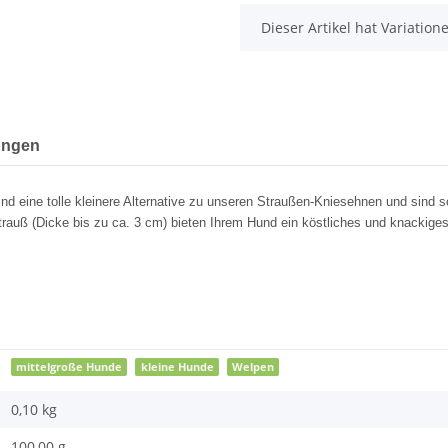
x
Dieser Artikel hat Variatio
ungen
 eine tolle kleinere Alternative zu unseren Straußen-Kniesehnen und sind s
auß (Dicke bis zu ca. 3 cm) bieten Ihrem Hund ein köstliches und knackiges
mittelgroße Hunde
kleine Hunde
Welpen
0,10 kg
100,00 g