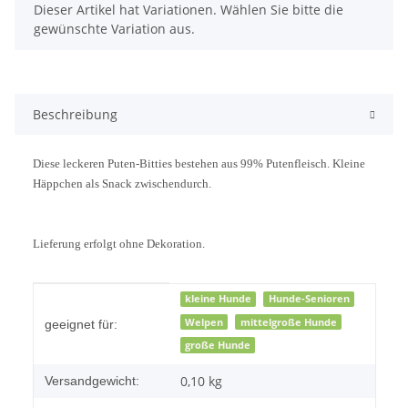
x
Dieser Artikel hat Variationen. Wählen Sie bitte die
gewünschte Variation aus.
Beschreibung
Diese leckeren Puten-Bitties bestehen aus 99% Putenfleisch. Kleine
Häppchen als Snack zwischendurch.
Lieferung erfolgt ohne Dekoration.
Produkteigenschaft
Wert
kleine Hunde
Hunde-Senioren
Welpen
mittelgroße Hunde
geeignet für:
große Hunde
0,10 kg
Versandgewicht: