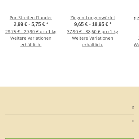
Pur-Streifen Flunder
Ziegen-Lungenwürfel
ge
2,99 € -
5,75 €
*
9,65 € -
18,95 €
*
28,75 € - 29,90 € pro 1 kg
37,90 € - 38,60 € pro 1 kg
Weitere Variationen
Weitere Variationen
erhältlich.
erhältlich.
We