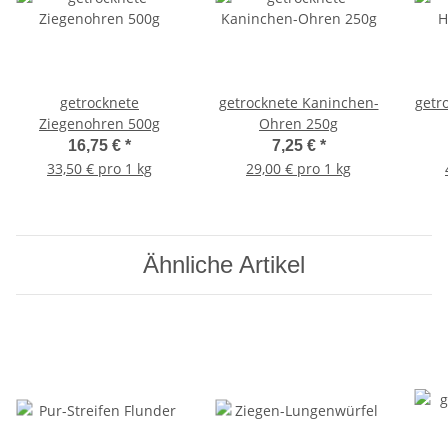
getrocknete
getrocknete Kaninchen-
getr
Ziegenohren 500g
Ohren 250g
16,75 €
*
7,25 €
*
33,50 € pro 1 kg
29,00 € pro 1 kg
Ähnliche Artikel