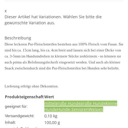
x
Dieser Artikel hat Variationen. Wählen Sie bitte die
gewünschte Variation aus.
Beschreibung
Diese leckeren Pur-Fleischstreifen bestehen aus 100% Fleisch vom Fasan. Sie
sind bis ca. 15cm lang, bis ca. 4cm breit und
lassen sich bei einer Dicke von
ca. 3-5mm im Handumdrehen in kleinere Stücke zerkleinern - so können sie
auch prima als Belohnungsleckerli eingesetzt werden. Und auch als kleiner
Snack zwischendurch sind die Pur-Fleischstreifen bei Hunden sehr beliebt.
Lieferung erfolgt ohne Dekoration.
Produkteigenschaft
Wert
mittelgroße Hunde
große Hunde
kleine
geeignet für:
Hunde
Hunde-Senioren
Welpen
0,10 kg
Versandgewicht:
100,00 g
Inhalt: