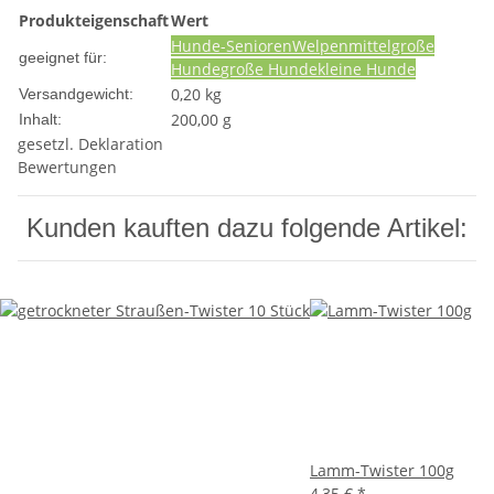
Produkteigenschaft
Wert
Hunde-Senioren
Welpen
mittelgroße
geeignet für:
Hunde
große Hunde
kleine Hunde
0,20 kg
Versandgewicht:
200,00 g
Inhalt:
gesetzl. Deklaration
Bewertungen
Kunden kauften dazu folgende Artikel:
Lamm-Twister 100g
4,35 €
*