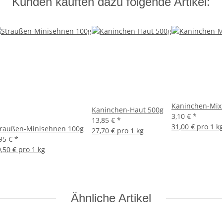
Kunden kauften dazu folgende Artikel:
Kaninchen-Mix
Kaninchen-Haut 500g
3,10 €
*
13,85 €
*
31,00 € pro 1 k
traußen-Minisehnen 100g
27,70 € pro 1 kg
,95 €
*
,50 € pro 1 kg
Ähnliche Artikel