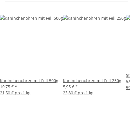
S
Kaninchenohren mit Fell 500g
Kaninchenohren mit Fell 250g
5
10,75 €
*
5,95 €
*
59
21,50 € pro 1 kg
23,80 € pro 1 kg