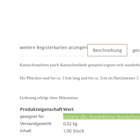
weitere Registerkarten anzeigen
Beschreibung
ges
Kaninchenpfoten (auch Kaninchenläufe genannt) eignen sich wunderbar 
Die Pfötchen sind bis ca. 13cm lang und bis ca. 5cm im Durchmesser. 5
Lieferung erfolgt ohne Dekoration.
Produkteigenschaft
Wert
mittelgroße Hunde
kleine Hunde
Hun
geeignet für:
0,02 kg
Versandgewicht:
1,00 Stück
Inhalt: