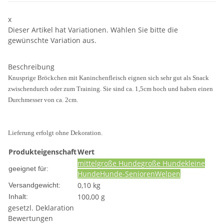
x
Dieser Artikel hat Variationen. Wählen Sie bitte die
gewünschte Variation aus.
Beschreibung
Knusprige Bröckchen mit Kaninchenfleisch eignen sich sehr gut als Snack
zwischendurch oder zum Training. Sie sind ca. 1,5cm hoch und haben einen
Durchmesser von ca. 2cm.
Lieferung erfolgt ohne Dekoration.
Produkteigenschaft
Wert
mittelgroße Hunde
große Hunde
kleine
geeignet für:
Hunde
Hunde-Senioren
Welpen
0,10 kg
Versandgewicht:
100,00 g
Inhalt:
gesetzl. Deklaration
Bewertungen