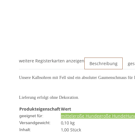
weitere Registerkarten anzeigen
Beschreibung
ges
Unsere Kalbsohren mit Fell sind ein absoluter Gaumenschmaus für 
Lieferung erfolgt ohne Dekoration.
Produkteigenschaft
Wert
mittelgroße Hunde
große Hunde
Hun
geeignet für:
0,10 kg
Versandgewicht:
1,00 Stück
Inhalt: