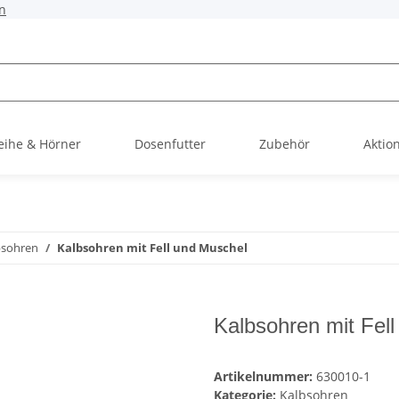
n
ihe & Hörner
Dosenfutter
Zubehör
Aktio
bsohren
Kalbsohren mit Fell und Muschel
Kalbsohren mit Fel
Artikelnummer:
630010-1
Kategorie:
Kalbsohren