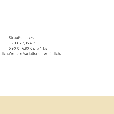
Straußensticks
1,70 € -
2,95 €
*
5,90 € - 6,80 € pro 1 kg
tlich.
Weitere Variationen erhältlich.