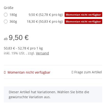
Größe
180g
9,50 € (52,78 € pro kg)
Momentan nicht verfügbar
360g
18,30 € (50,83 € pro kg)
Momentan nicht verfügbar
9,50 €
ab
50,83 € - 52,78 € pro 1 kg
inkl. 19% USt. , zzgl.
Versand
Frage zum Artikel
Momentan nicht verfügbar
x
Dieser Artikel hat Variationen. Wählen Sie bitte die
gewünschte Variation aus.