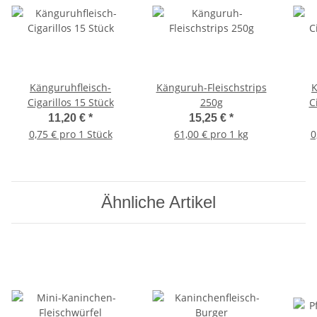
Känguruhfleisch-
Känguruh-Fleischstrips
K
Cigarillos 15 Stück
250g
C
11,20 €
*
15,25 €
*
0,75 € pro 1 Stück
61,00 € pro 1 kg
0
Ähnliche Artikel