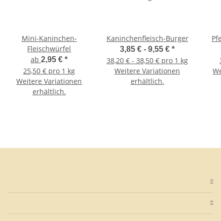
Mini-Kaninchen-
Kaninchenfleisch-Burger
Pf
Fleischwürfel
3,85 € -
9,55 €
*
ab
2,95 €
*
38,20 € - 38,50 € pro 1 kg
25,50 € pro 1 kg
Weitere Variationen
We
Weitere Variationen
erhältlich.
erhältlich.