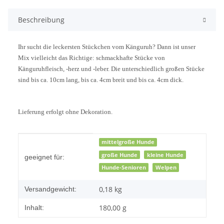
Beschreibung
Ihr sucht die leckersten Stückchen vom Känguruh? Dann ist unser
Mix vielleicht das Richtige: schmackhafte Stücke von
Känguruhfleisch, -herz und -leber. Die unterschiedlich großen Stücke
sind bis ca. 10cm lang, bis ca. 4
cm breit und bis ca. 4cm dick.
Lieferung erfolgt ohne Dekoration.
Produkteigenschaft
Wert
mittelgroße Hunde
große Hunde
kleine Hunde
geeignet für:
Hunde-Senioren
Welpen
0,18 kg
Versandgewicht:
180,00 g
Inhalt: