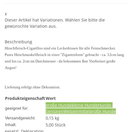
x
Dieser Artikel hat Variationen. Wählen Sie bitte die
gewünschte Variation aus.
Beschreibung
Hirschfleisch-Cigarillos sind ein Leckerbissen für alle Feinschmecker.
Pures Hirschmuskelfleisch in einer "Zigarrenform" gebracht - ca. 12cm lang
und bis ca. 2cm im Durchmesser - da bekommen Ihre Vierbeiner große
Augen!
Lieferung erfolgt ohne Dekoration.
Produkteigenschaft
Wert
große Hunde
kleine Hunde
Hunde-
geeignet für:
Senioren
Welpen
mittelgroße Hunde
0,15 kg
Versandgewicht:
5,00 Stück
Inhalt:
gesetzl. Deklaration