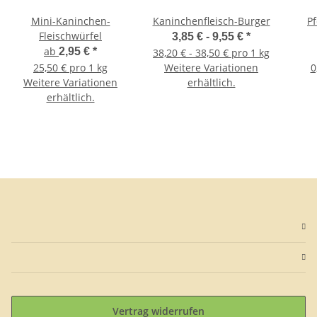
Mini-Kaninchen-
Kaninchenfleisch-Burger
Pf
Fleischwürfel
3,85 € -
9,55 €
*
ab
2,95 €
*
38,20 € - 38,50 € pro 1 kg
25,50 € pro 1 kg
Weitere Variationen
0
Weitere Variationen
erhältlich.
erhältlich.
Vertrag widerrufen