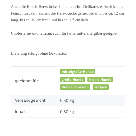
Auch die Hirsch-Herzstücke sind eine echte Delikatesse. Auch kleine
Feinschmecker naschen die Herz-Stücke gerne. Sie sind bis ca. 12 cm
lang, bis ca. 10 cm breit und bis ca. 1,5 cm dick.
Cholesterin- und fettarm, auch für Futtermittelallergiker geeignet.
Lieferung erfolgt ohne Dekoration.
Produkteigenschaft
Wert
mittelgroße Hunde
große Hunde
kleine Hunde
geeignet für:
Hunde-Senioren
Welpen
0,50 kg
Versandgewicht:
0,50 kg
Inhalt: