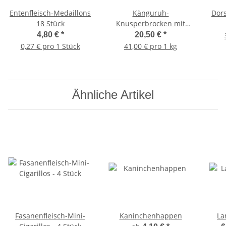
Entenfleisch-Medaillons
Känguruh-
Dor
18 Stück
Knusperbrocken mit
Apfel 500g
4,80 €
*
20,50 €
*
0,27 € pro 1 Stück
41,00 € pro 1 kg
Ähnliche Artikel
Fasanenfleisch-Mini-
Kaninchenhappen
La