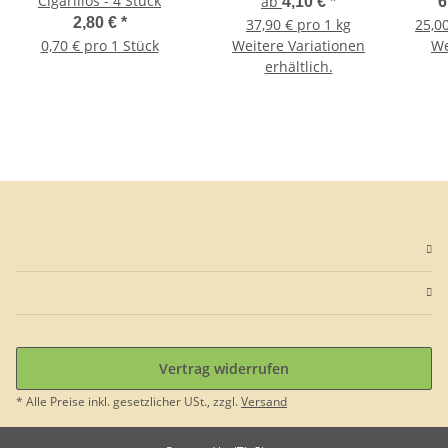
Cigarillos - 4 Stück
ab
4,10 €
*
6
2,80 €
*
37,90 € pro 1 kg
25,00
0,70 € pro 1 Stück
Weitere Variationen
We
erhältlich.
Vertrag widerrufen
* Alle Preise inkl. gesetzlicher USt., zzgl.
Versand