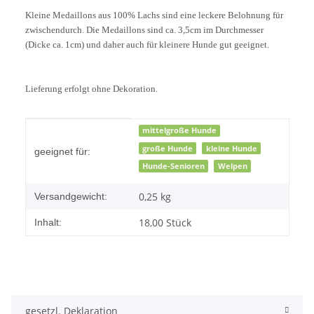
Kleine Medaillons aus 100% Lachs sind eine leckere Belohnung für
zwischendurch. Die Medaillons sind ca.
3,5cm im Durchmesser
(Dicke ca. 1cm) und daher auch für kleinere Hunde gut geeignet.
Lieferung erfolgt ohne Dekoration.
Produkteigenschaft
Wert
mittelgroße Hunde
große Hunde
kleine Hunde
geeignet für:
Hunde-Senioren
Welpen
0,25 kg
Versandgewicht:
18,00 Stück
Inhalt:
gesetzl. Deklaration