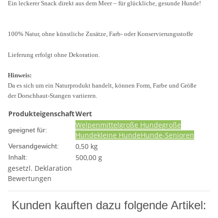
Ein leckerer Snack direkt aus dem Meer – für glückliche, gesunde Hunde!
100% Natur, ohne künstliche Zusätze, Farb- oder Konservierungsstoffe
Lieferung erfolgt ohne Dekoration.
Hinweis:
Da es sich um ein Naturprodukt handelt, können Form, Farbe und Größe
der Dorschhaut-Stangen variieren.
Produkteigenschaft
Wert
Welpen
mittelgroße Hunde
große
geeignet für:
Hunde
kleine Hunde
Hunde-Senioren
0,50 kg
Versandgewicht:
500,00 g
Inhalt:
gesetzl. Deklaration
Bewertungen
Kunden kauften dazu folgende Artikel: